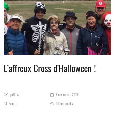
L’affreux Cross d’Halloween !
...
golf-az
7 novembre 2018
Events
0 Comments